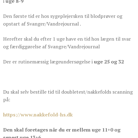
i
uge 8-9
Den første tid er hos sygeplejersken til blodprøver og
opstart af Svanger/Vandrejournal .
Herefter skal du efter 1 uge have en tid hos lægen til svar
og færdiggørelse af Svangre/Vandrejournal
Der er rutinemæssig lægeundersøgelse i
uge 25 og 32
Du skal selv bestille tid til doubletest/nakkefolds scanning
på:
https://www.nakkefold-hs.dk
Den skal foretages når du er mellem uge 11+0 og
senest uge 13+6